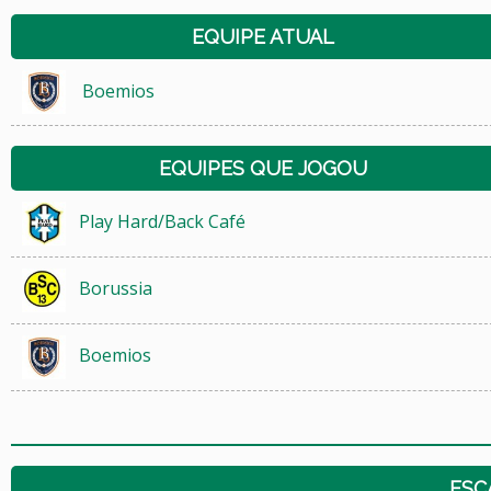
EQUIPE ATUAL
Boemios
EQUIPES QUE JOGOU
Play Hard/Back Café
Borussia
Boemios
ESC