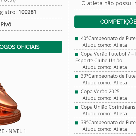
O atleta não possui 
gistro:
100281
COMPETIÇÕE
:
Pivô
40°Campeonato de Futeb
Atuou como: Atleta
JOGOS OFICIAIS
Copa Verão Futebol 7 – E
Esporte Clube União
Atuou como: Atleta
39°Campeonato de Futeb
Atuou como: Atleta
Copa Verão 2025
Atuou como: Atleta
Copa União Corinthians 
Atuou como: Atleta
38°Campeonato de Futeb
Atuou como: Atleta
 - NíVEL 1