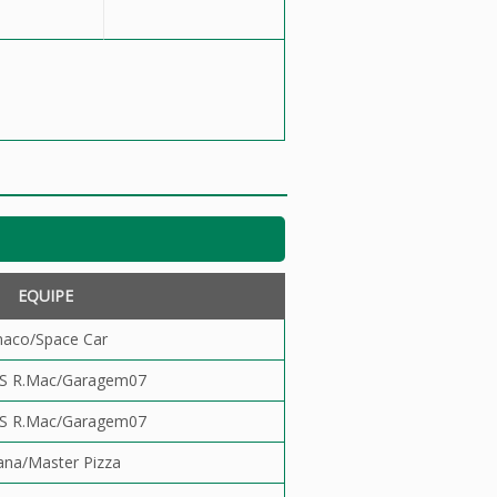
EQUIPE
naco/Space Car
S R.Mac/Garagem07
S R.Mac/Garagem07
ana/Master Pizza