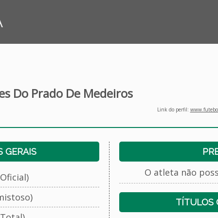
A
les Do Prado De Medeiros
Link do perfil:
www.futebol
 GERAIS
PR
O atleta não pos
Oficial)
mistoso)
TÍTULOS
Total)