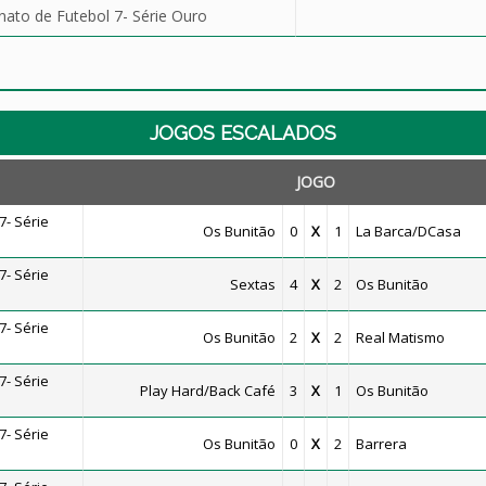
to de Futebol 7- Série Ouro
JOGOS ESCALADOS
JOGO
- Série
Os Bunitão
0
X
1
La Barca/DCasa
- Série
Sextas
4
X
2
Os Bunitão
- Série
Os Bunitão
2
X
2
Real Matismo
- Série
Play Hard/Back Café
3
X
1
Os Bunitão
- Série
Os Bunitão
0
X
2
Barrera