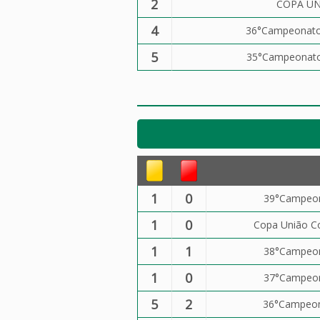
2
COPA UN
4
36°Campeonato 
5
35°Campeonato 
1
0
39°Campeona
1
0
Copa União Co
1
1
38°Campeona
1
0
37°Campeona
5
2
36°Campeona