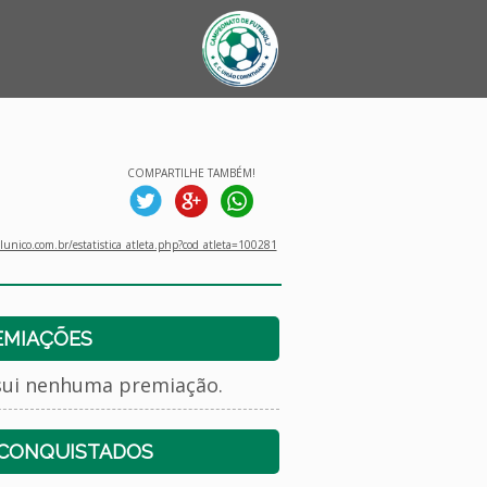
COMPARTILHE TAMBÉM!
unico.com.br/estatistica_atleta.php?cod_atleta=100281
EMIAÇÕES
sui nenhuma premiação.
 CONQUISTADOS