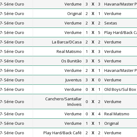
- Série Ouro
Verdume
3
X
3
Havana/Master P
- Série Ouro
Original
2
X
1
Verdume
- Série Ouro
Verdume
2
X
2
Sextas
- Série Ouro
Verdume
1
X
5
Play Hard/Back C
- Série Ouro
La Barca/DCasa
2
X
2
Verdume
- Série Ouro
Real Matismo
1
X
3
Verdume
- Série Ouro
Os Bunitão
3
X
5
Verdume
- Série Ouro
Verdume
2
X
1
Havana/Master P
- Série Ouro
Juventus
3
X
0
Verdume
- Série Ouro
Verdume
0
X
1
Old Boys/Sul Box
Canchero/Santallar
- Série Ouro
0
X
2
Verdume
Imóveis
- Série Ouro
Verdume
0
X
4
Real Matismo
- Série Ouro
Verdume
1
X
1
Original
- Série Ouro
Play Hard/Back Café
2
X
2
Verdume