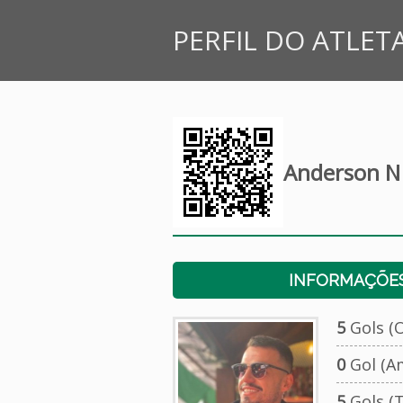
PERFIL DO ATLET
Anderson N 
INFORMAÇÕES
5
Gols (O
0
Gol (A
5
Gols (T