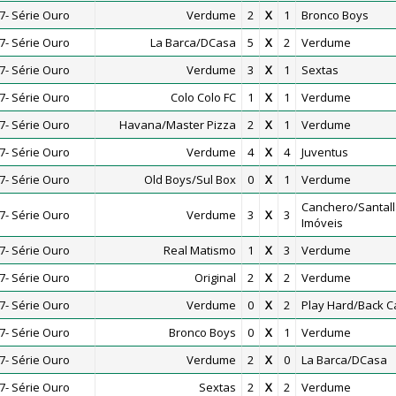
- Série Ouro
Verdume
2
X
1
Bronco Boys
- Série Ouro
La Barca/DCasa
5
X
2
Verdume
- Série Ouro
Verdume
3
X
1
Sextas
- Série Ouro
Colo Colo FC
1
X
1
Verdume
- Série Ouro
Havana/Master Pizza
2
X
1
Verdume
- Série Ouro
Verdume
4
X
4
Juventus
- Série Ouro
Old Boys/Sul Box
0
X
1
Verdume
Canchero/Santall
- Série Ouro
Verdume
3
X
3
Imóveis
- Série Ouro
Real Matismo
1
X
3
Verdume
- Série Ouro
Original
2
X
2
Verdume
- Série Ouro
Verdume
0
X
2
Play Hard/Back C
- Série Ouro
Bronco Boys
0
X
1
Verdume
- Série Ouro
Verdume
2
X
0
La Barca/DCasa
- Série Ouro
Sextas
2
X
2
Verdume