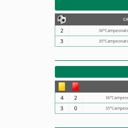
C
2
36°Campeonato 
3
35°Campeonato 
4
2
36°Campeona
3
0
35°Campeona