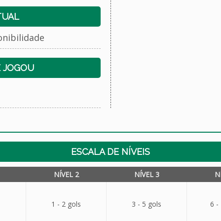
TUAL
onibilidade
E JOGOU
ESCALA DE NÍVEIS
NÍVEL 2
NÍVEL 3
N
1 - 2 gols
3 - 5 gols
6 -