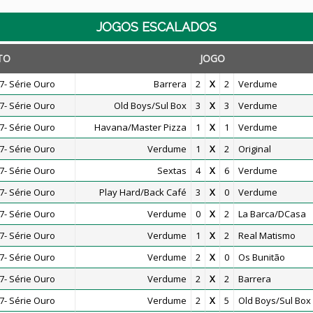
JOGOS ESCALADOS
TO
JOGO
- Série Ouro
Barrera
2
X
2
Verdume
- Série Ouro
Old Boys/Sul Box
3
X
3
Verdume
- Série Ouro
Havana/Master Pizza
1
X
1
Verdume
- Série Ouro
Verdume
1
X
2
Original
- Série Ouro
Sextas
4
X
6
Verdume
- Série Ouro
Play Hard/Back Café
3
X
0
Verdume
- Série Ouro
Verdume
0
X
2
La Barca/DCasa
- Série Ouro
Verdume
1
X
2
Real Matismo
- Série Ouro
Verdume
2
X
0
Os Bunitão
- Série Ouro
Verdume
2
X
2
Barrera
- Série Ouro
Verdume
2
X
5
Old Boys/Sul Box