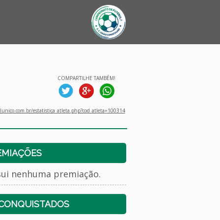
COMPARTILHE TAMBÉM!
unico.com.br/estatistica_atleta.php?cod_atleta=100314
EMIAÇÕES
sui nenhuma premiação.
 CONQUISTADOS