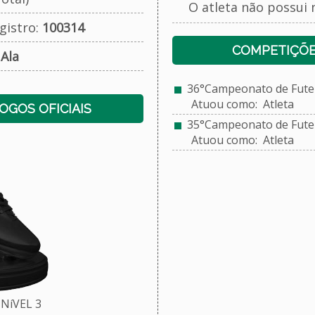
O atleta não possui 
gistro:
100314
COMPETIÇÕE
:
Ala
36°Campeonato de Futeb
Atuou como: Atleta
JOGOS OFICIAIS
35°Campeonato de Futeb
Atuou como: Atleta
NíVEL 3