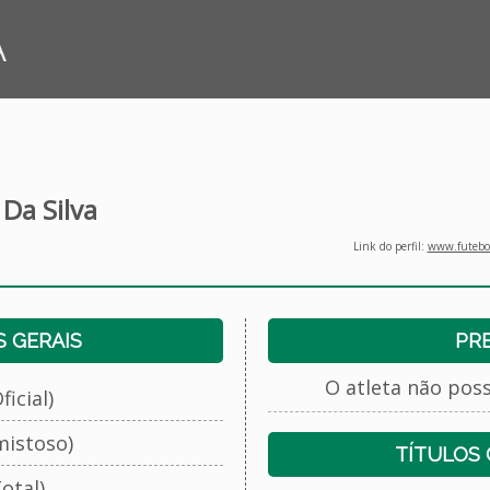
A
Da Silva
Link do perfil:
www.futebol
 GERAIS
PR
O atleta não pos
ficial)
mistoso)
TÍTULOS
otal)