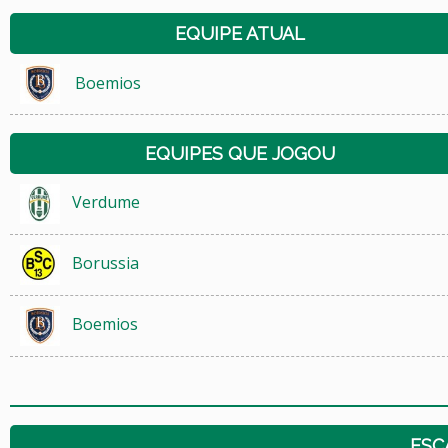
EQUIPE ATUAL
Boemios
EQUIPES QUE JOGOU
Verdume
Borussia
Boemios
ESC