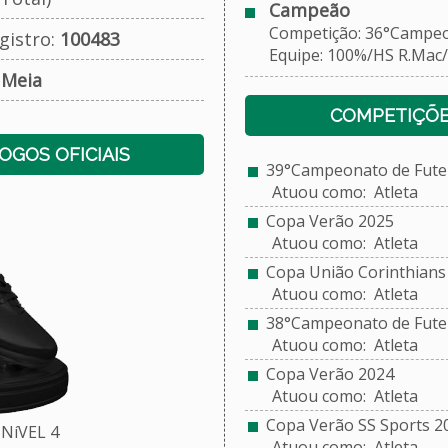
Campeão
Competição: 36°Campeonat
gistro:
100483
Equipe: 100%/HS R.Mac
:
Meia
COMPETIÇÕE
JOGOS OFICIAIS
39°Campeonato de Futeb
Atuou como: Atleta
Copa Verão 2025
Atuou como: Atleta
Copa União Corinthians 
Atuou como: Atleta
38°Campeonato de Futeb
Atuou como: Atleta
Copa Verão 2024
Atuou como: Atleta
Copa Verão SS Sports 2
NíVEL 4
Atuou como: Atleta