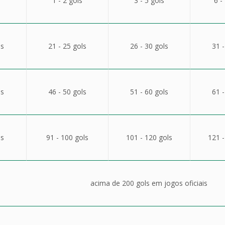
1 - 2 gols
3 - 5 gols
6 -
ls
21 - 25 gols
26 - 30 gols
31 -
ls
46 - 50 gols
51 - 60 gols
61 -
ls
91 - 100 gols
101 - 120 gols
121 -
acima de 200 gols em jogos oficiais