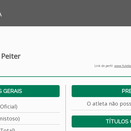
A
 Peiter
Link do perfil:
www.futebol
 GERAIS
PR
O atleta não pos
Oficial)
mistoso)
TÍTULOS
Total)