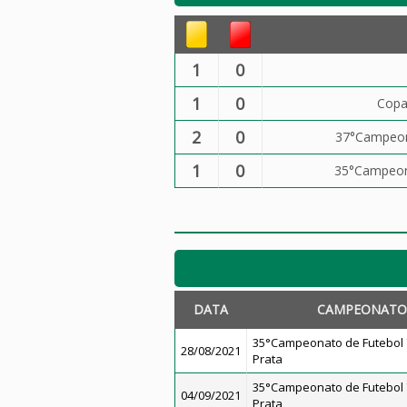
1
0
1
0
Copa
2
0
37°Campeona
1
0
35°Campeona
DATA
CAMPEONATO
35°Campeonato de Futebol 7
28/08/2021
Prata
35°Campeonato de Futebol 7
04/09/2021
Prata