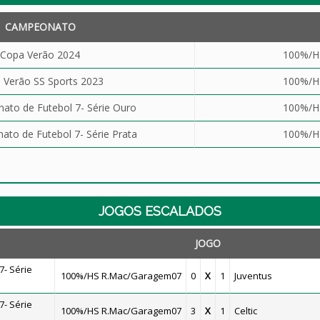
CAMPEONATO
Copa Verão 2024
100%/H
 Verão SS Sports 2023
100%/H
to de Futebol 7- Série Ouro
100%/H
to de Futebol 7- Série Prata
100%/H
JOGOS ESCALADOS
JOGO
- Série
100%/HS R.Mac/Garagem07
0
X
1
Juventus
- Série
100%/HS R.Mac/Garagem07
3
X
1
Celtic