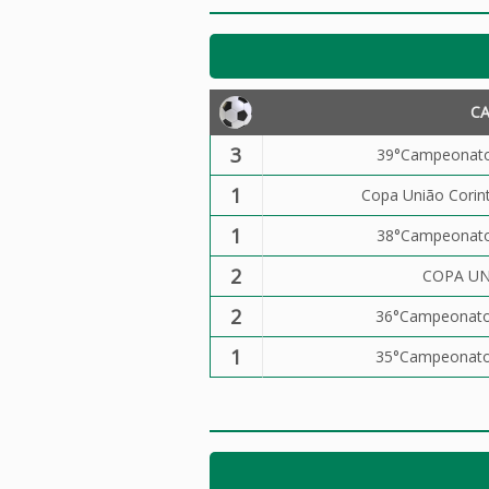
C
3
39°Campeonato 
1
Copa União Corin
1
38°Campeonato 
2
COPA UN
2
36°Campeonato 
1
35°Campeonato 