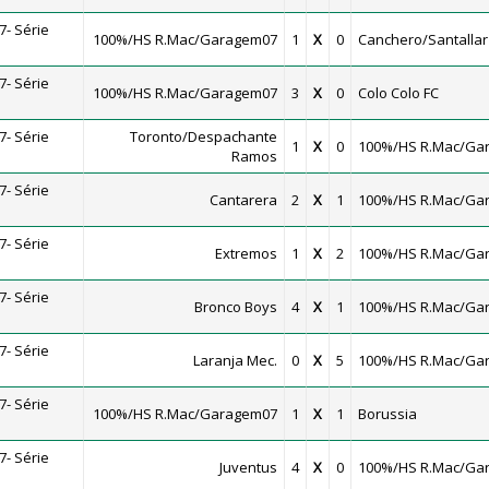
- Série
100%/HS R.Mac/Garagem07
1
X
0
Canchero/Santallar
- Série
100%/HS R.Mac/Garagem07
3
X
0
Colo Colo FC
- Série
Toronto/Despachante
1
X
0
100%/HS R.Mac/Ga
Ramos
- Série
Cantarera
2
X
1
100%/HS R.Mac/Ga
- Série
Extremos
1
X
2
100%/HS R.Mac/Ga
- Série
Bronco Boys
4
X
1
100%/HS R.Mac/Ga
- Série
Laranja Mec.
0
X
5
100%/HS R.Mac/Ga
- Série
100%/HS R.Mac/Garagem07
1
X
1
Borussia
- Série
Juventus
4
X
0
100%/HS R.Mac/Ga