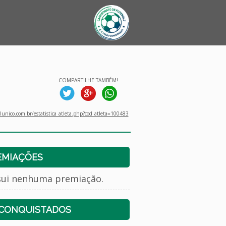
COMPARTILHE TAMBÉM!
unico.com.br/estatistica_atleta.php?cod_atleta=100483
EMIAÇÕES
sui nenhuma premiação.
 CONQUISTADOS