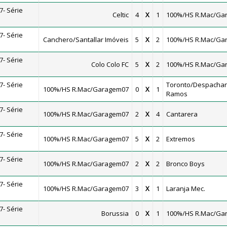
- Série
Celtic
4
X
1
100%/HS R.Mac/Ga
- Série
Canchero/Santallar Imóveis
5
X
2
100%/HS R.Mac/Ga
- Série
Colo Colo FC
5
X
2
100%/HS R.Mac/Ga
- Série
Toronto/Despacha
100%/HS R.Mac/Garagem07
0
X
1
Ramos
- Série
100%/HS R.Mac/Garagem07
2
X
4
Cantarera
- Série
100%/HS R.Mac/Garagem07
5
X
2
Extremos
- Série
100%/HS R.Mac/Garagem07
2
X
2
Bronco Boys
- Série
100%/HS R.Mac/Garagem07
3
X
1
Laranja Mec.
- Série
Borussia
0
X
1
100%/HS R.Mac/Ga