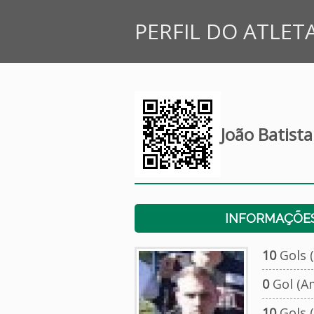
PERFIL DO ATLET
João Batista
INFORMAÇÕES
10
Gols (
0
Gol (A
10
Gols (