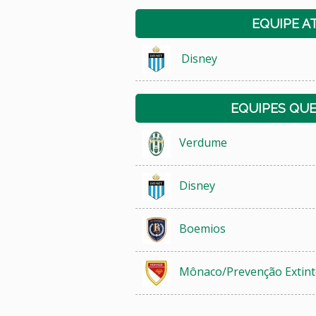
EQUIPE A
Disney
EQUIPES QU
Verdume
Disney
Boemios
Mônaco/Prevenção Extint