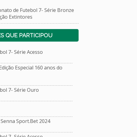
to de Futebol 7- Série Bronze
o Extintores
S QUE PARTICIPOU
l 7- Série Acesso
dição Especial 160 anos do
ol 7- Série Ouro
Senna Sport.Bet 2024
l 7- Série Acesso