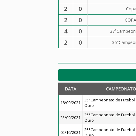
2
0
Copa
2
0
COPA
4
0
37°Campeonat
2
0
36°Campeona
DATA
CAMPEONATO
35°Campeonato de Futebol 7
18/09/2021
Ouro
35°Campeonato de Futebol 7
25/09/2021
Ouro
35°Campeonato de Futebol 7
02/10/2021
Ouro