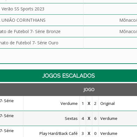
 Verão SS Sports 2023
 UNIÃO CORINTHIANS
Mônaco/P
o de Futebol 7- Série Bronze
Mônaco/P
to de Futebol 7- Série Ouro
JOGOS ESCALADOS
JOGO
- Série
Verdume
1
X
2
Original
- Série
Sextas
4
X
6
Verdume
- Série
Play Hard/Back Café
3
X
0
Verdume