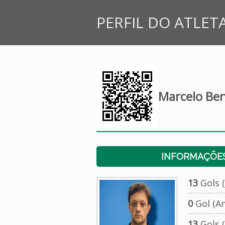
PERFIL DO ATLET
Marcelo Be
INFORMAÇÕES
13
Gols (
0
Gol (A
13
Gols (