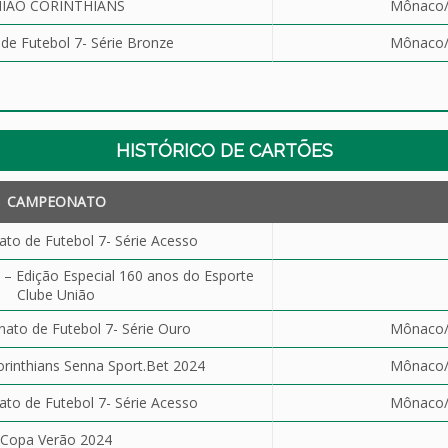
IÃO CORINTHIANS
Mônaco/P
e Futebol 7- Série Bronze
Mônaco/P
HISTÓRICO DE CARTÕES
CAMPEONATO
o de Futebol 7- Série Acesso
 – Edição Especial 160 anos do Esporte
Clube União
to de Futebol 7- Série Ouro
Mônaco/P
rinthians Senna Sport.Bet 2024
Mônaco/P
o de Futebol 7- Série Acesso
Mônaco/P
Copa Verão 2024