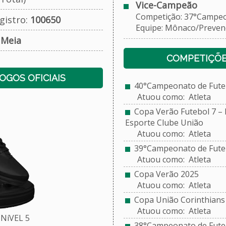
Vice-Campeão
Competição: 37°Campeona
gistro:
100650
Equipe: Mônaco/Prevençã
:
Meia
COMPETIÇÕE
JOGOS OFICIAIS
40°Campeonato de Futebo
Atuou como: Atleta
Copa Verão Futebol 7 – E
Esporte Clube União
Atuou como: Atleta
39°Campeonato de Futeb
Atuou como: Atleta
Copa Verão 2025
Atuou como: Atleta
Copa União Corinthians 
Atuou como: Atleta
NíVEL 5
38°Campeonato de Futebo