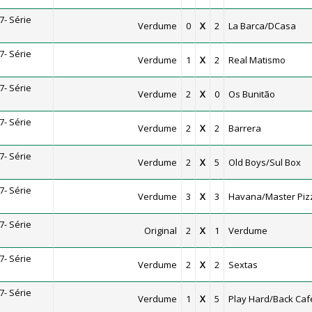
- Série
Verdume
0
X
2
La Barca/DCasa
- Série
Verdume
1
X
2
Real Matismo
- Série
Verdume
2
X
0
Os Bunitão
- Série
Verdume
2
X
2
Barrera
- Série
Verdume
2
X
5
Old Boys/Sul Box
- Série
Verdume
3
X
3
Havana/Master Piz
- Série
Original
2
X
1
Verdume
- Série
Verdume
2
X
2
Sextas
- Série
Verdume
1
X
5
Play Hard/Back Caf