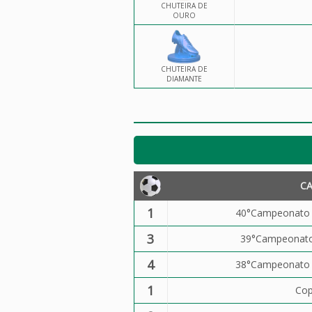
CHUTEIRA DE
OURO
CHUTEIRA DE
DIAMANTE
C
1
40°Campeonato d
3
39°Campeonato 
4
38°Campeonato d
1
Cop