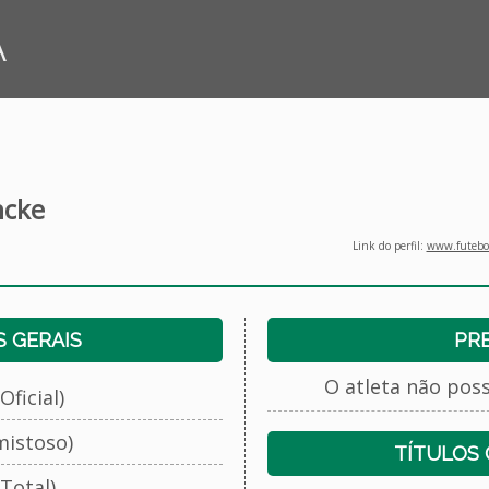
A
ncke
Link do perfil:
www.futebol
 GERAIS
PR
O atleta não pos
Oficial)
mistoso)
TÍTULOS
Total)