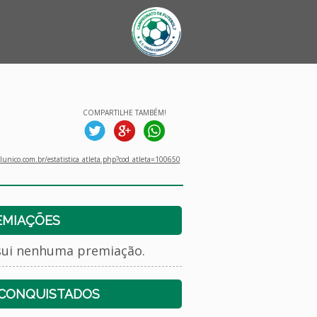
COMPARTILHE TAMBÉM!
unico.com.br/estatistica_atleta.php?cod_atleta=100650
EMIAÇÕES
sui nenhuma premiação.
 CONQUISTADOS