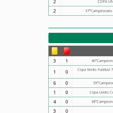
2
COPA UN
2
37°Campeonato d
3
1
40°Campeonat
Copa Verão Futebol 7
1
0
6
0
39°Campeona
1
0
Copa União Co
4
0
38°Campeonat
3
0