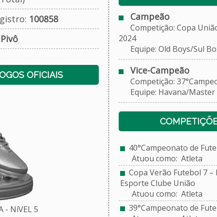
Campeão
gistro:
100858
Competição: Copa União 
:
Pivô
2024
Equipe: Old Boys/Sul Bo
Vice-Campeão
JOGOS OFICIAIS
Competição: 37°Campeona
Equipe: Havana/Master 
COMPETIÇÕE
40°Campeonato de Futeb
Atuou como: Atleta
Copa Verão Futebol 7 – E
Esporte Clube União
Atuou como: Atleta
39°Campeonato de Futebo
 - NíVEL 5