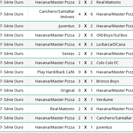
- Série Ouro
Havana/Master Pizza
2
X
2
Real Matismo
Canchero/Santallar
- Série Ouro
4
X
6
Havana/Master Piz
Imóveis
- Série Ouro
Juventus
3
X
2
Havana/Master Piz
- Série Ouro
Havana/Master Pizza
2
X
0
Old Boys/Sul Box
- Série Ouro
Havana/Master Pizza
4
X
3
La Barca/DCasa
- Série Ouro
Sextas
2
X
2
Havana/Master Piz
- Série Ouro
Havana/Master Pizza
1
X
2
Colo Colo FC
- Série Ouro
Play Hard/Back Café
0
X
5
Havana/Master Piz
- Série Ouro
Havana/Master Pizza
3
X
1
Bronco Boys
- Série Ouro
Original
0
X
1
Havana/Master Piz
- Série Ouro
Havana/Master Pizza
2
X
1
Verdume
- Série Ouro
Real Matismo
2
X
0
Havana/Master Piz
- Série Ouro
Havana/Master Pizza
2
X
1
Canchero/Santallar 
- Série Ouro
Havana/Master Pizza
3
X
1
Juventus