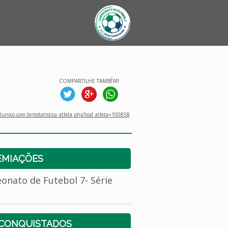
COMPARTILHE TAMBÉM!
unico.com.br/estatistica_atleta.php?cod_atleta=100858
EMIAÇÕES
nato de Futebol 7- Série
 CONQUISTADOS