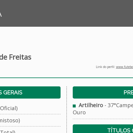
A
de Freitas
Link do perfil:
www.futebol
 GERAIS
PR
Artilheiro
- 37°Campeo
Oficial)
Ouro
mistoso)
TÍTULOS
Total)