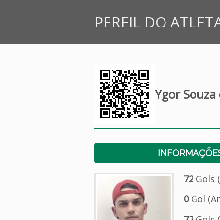
PERFIL DO ATLET
Ygor Souza 
INFORMAÇÕES
72
Gols (
0
Gol (A
72
Gols (