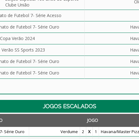
Ol
Clube União
o de Futebol 7- Série Acesso
to de Futebol 7- Série Ouro
Hav
Copa Verão 2024
Hav
 Verão SS Sports 2023
Hav
to de Futebol 7- Série Ouro
Hav
to de Futebol 7- Série Ouro
Hav
JOGOS ESCALADOS
O
JOGO
- Série Ouro
Verdume
2
X
1
Havana/Master Piz