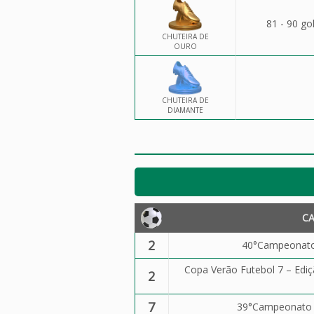
81 - 90 go
CHUTEIRA DE
OURO
CHUTEIRA DE
DIAMANTE
C
2
40°Campeonato 
Copa Verão Futebol 7 – Ediç
2
7
39°Campeonato d