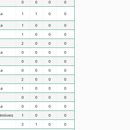
0
0
0
0
za
1
1
0
0
za
1
0
0
0
1
0
0
0
2
0
0
0
za
0
0
0
0
0
0
0
0
za
0
0
0
0
2
0
0
0
za
1
0
0
0
0
0
0
0
za
0
0
0
0
Imóveis
1
0
0
0
3
1
0
0