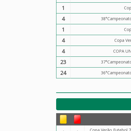
1
Cop
4
38°Campeonato 
1
Cop
4
Copa Ver
4
COPA UN
23
37°Campeonato 
24
36°Campeonato 
Copa Verão Futebol 7