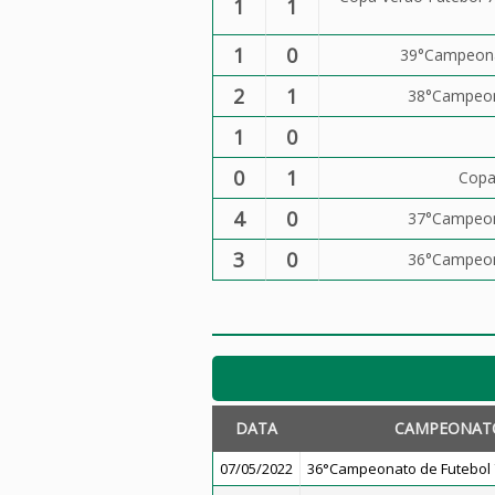
1
1
1
0
39°Campeonat
2
1
38°Campeona
1
0
0
1
Copa
4
0
37°Campeona
3
0
36°Campeona
DATA
CAMPEONAT
07/05/2022
36°Campeonato de Futebol 7