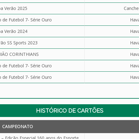
a Verão 2025
Cancher
de Futebol 7- Série Ouro
Hav
a Verão 2024
Hav
ão SS Sports 2023
Hav
IÃO CORINTHIANS
Hav
de Futebol 7- Série Ouro
Hav
de Futebol 7- Série Ouro
Hav
HISTÓRICO DE CARTÕES
CAMPEONATO
 – Edição Especial 160 anos do Esporte