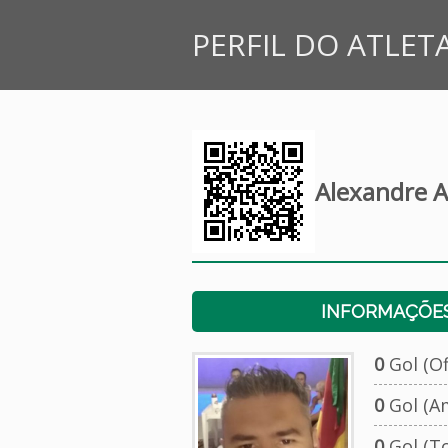
PERFIL DO ATLET
Alexandre A
INFORMAÇÕES
0
Gol (Ofi
0
Gol (A
0
Gol (To