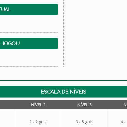
TUAL
E JOGOU
ESCALA DE NÍVEIS
NÍVEL 2
NÍVEL 3
N
1 - 2 gols
3 - 5 gols
6 -