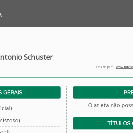
A
ntonio Schuster
Link do perfil:
www.futebol
 GERAIS
PR
O atleta não pos
cial)
mistoso)
TÍTULOS
tal)