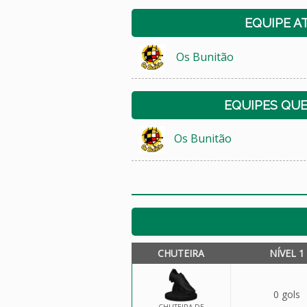
EQUIPE A
Os Bunitão
EQUIPES QU
Os Bunitão
CHUTEIRA
NÍVEL 1
0 gols