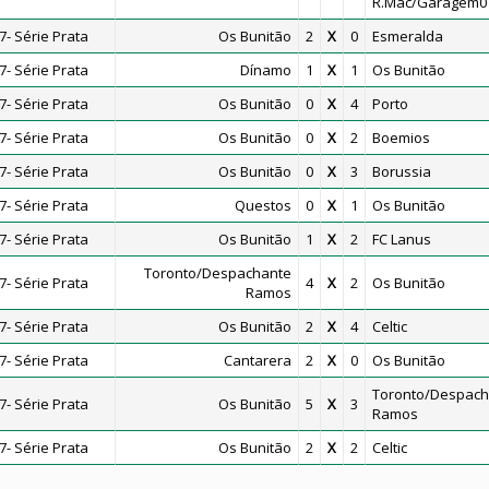
R.Mac/Garagem0
- Série Prata
Os Bunitão
2
X
0
Esmeralda
- Série Prata
Dínamo
1
X
1
Os Bunitão
- Série Prata
Os Bunitão
0
X
4
Porto
- Série Prata
Os Bunitão
0
X
2
Boemios
- Série Prata
Os Bunitão
0
X
3
Borussia
- Série Prata
Questos
0
X
1
Os Bunitão
- Série Prata
Os Bunitão
1
X
2
FC Lanus
Toronto/Despachante
- Série Prata
4
X
2
Os Bunitão
Ramos
- Série Prata
Os Bunitão
2
X
4
Celtic
- Série Prata
Cantarera
2
X
0
Os Bunitão
Toronto/Despach
- Série Prata
Os Bunitão
5
X
3
Ramos
- Série Prata
Os Bunitão
2
X
2
Celtic