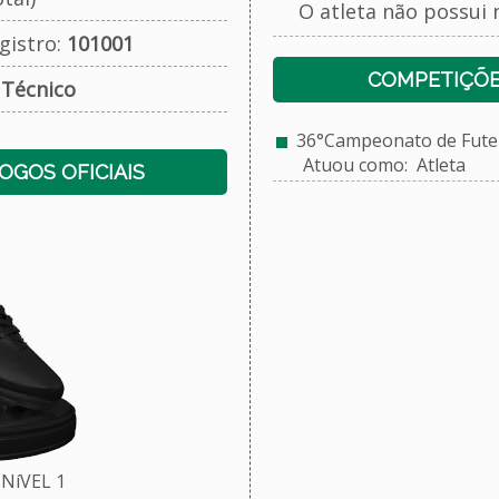
O atleta não possui 
gistro:
101001
COMPETIÇÕE
:
Técnico
36°Campeonato de Futebo
Atuou como: Atleta
JOGOS OFICIAIS
NíVEL 1