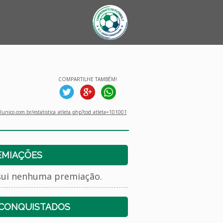
COMPARTILHE TAMBÉM!
unico.com.br/estatistica_atleta.php?cod_atleta=101001
EMIAÇÕES
sui nenhuma premiação.
 CONQUISTADOS