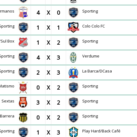
ermanos
Sporting
4
X
0
Sporting
Colo Colo FC
1
X
1
/Sul Box
Sporting
1
X
2
Sporting
Verdume
4
X
3
Sporting
La Barca/DCasa
2
X
3
 Matismo
Sporting
0
X
2
Sextas
Sporting
3
X
2
Barrera
Sporting
0
X
2
Sporting
Play Hard/Back Café
1
X
3