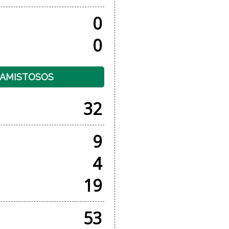
0
0
+ AMISTOSOS
32
9
4
19
53