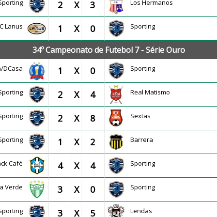
Sporting
Los Hermanos
2
X
3
FC Lanus
Sporting
1
X
0
34º Campeonato de Futebol 7 - Série Ouro
ca/DCasa
Sporting
1
X
0
Sporting
Real Matismo
2
X
4
Sporting
Sextas
2
X
8
Sporting
Barrera
1
X
2
ack Café
Sporting
4
X
4
a Verde
Sporting
3
X
0
Sporting
Lendas
3
X
5