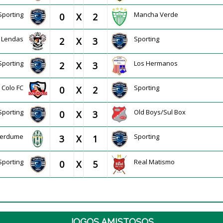
Sporting
Mancha Verde
0
X
2
Lendas
Sporting
2
X
3
Sporting
Los Hermanos
2
X
3
o Colo FC
Sporting
0
X
2
Sporting
Old Boys/Sul Box
0
X
3
erdume
Sporting
3
X
1
Sporting
Real Matismo
0
X
5
JOGOS AMISTOSOS