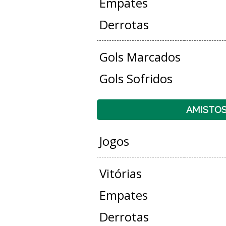
Empates
Derrotas
Gols Marcados
Gols Sofridos
AMISTO
Jogos
Vitórias
Empates
Derrotas