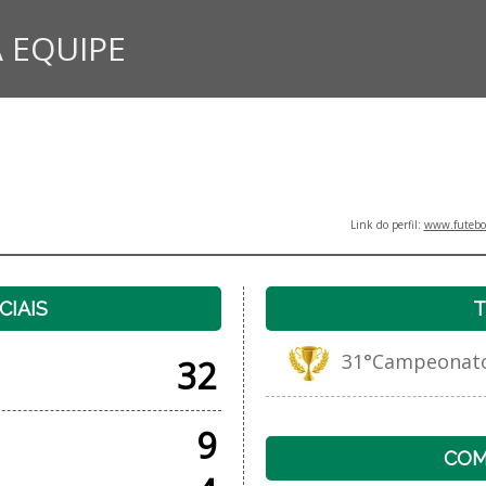
 EQUIPE
Link do perfil:
www.futebol
CIAIS
T
31°Campeonato d
32
9
COM