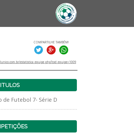
COMPARTILHE TAMBÉM!
unico.com.br/estatistica_equipe.php?cod_equipe=1009
ITULOS
e Futebol 7- Série D
PETIÇÕES