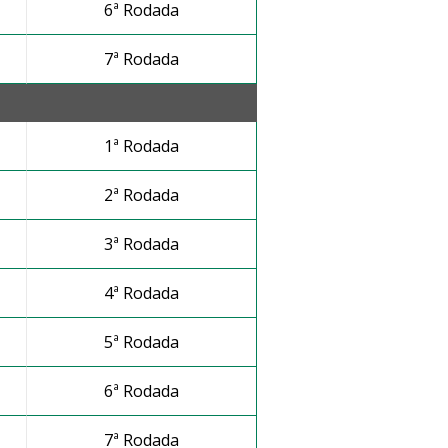
6ª Rodada
7ª Rodada
1ª Rodada
2ª Rodada
3ª Rodada
4ª Rodada
5ª Rodada
6ª Rodada
7ª Rodada