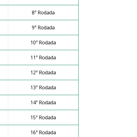
8ª Rodada
9ª Rodada
10ª Rodada
11ª Rodada
12ª Rodada
13ª Rodada
14ª Rodada
15ª Rodada
16ª Rodada