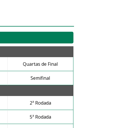
Quartas de Final
Semifinal
2ª Rodada
5ª Rodada