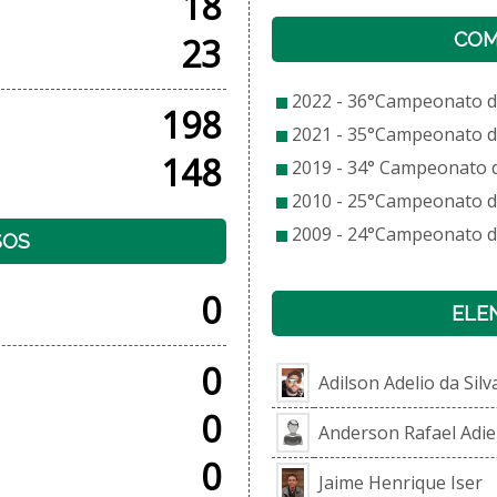
18
COM
23
2022 - 36°Campeonato de
198
2021 - 35°Campeonato de
148
2019 - 34° Campeonato de
2010 - 25°Campeonato de
2009 - 24°Campeonato de
SOS
0
ELE
0
Adilson Adelio da Silv
0
Anderson Rafael Adie
0
Jaime Henrique Iser