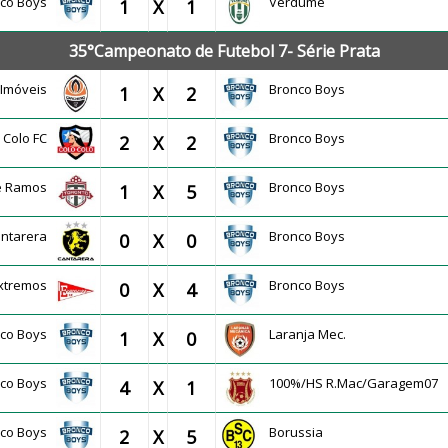
nco Boys
Verdume
1
X
1
35°Campeonato de Futebol 7- Série Prata
r Imóveis
Bronco Boys
1
X
2
o Colo FC
Bronco Boys
2
X
2
te Ramos
Bronco Boys
1
X
5
antarera
Bronco Boys
0
X
0
xtremos
Bronco Boys
0
X
4
nco Boys
Laranja Mec.
1
X
0
nco Boys
100%/HS R.Mac/Garagem07
4
X
1
nco Boys
Borussia
2
X
5