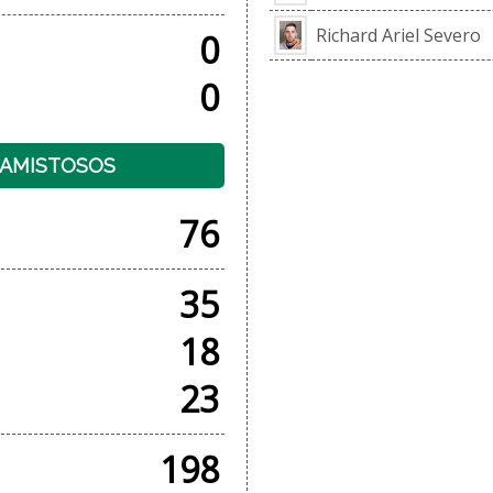
Richard Ariel Severo
0
0
+ AMISTOSOS
76
35
18
23
198