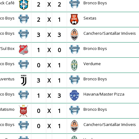
ack Café
Bronco Boys
2
X
2
nco Boys
Sextas
2
X
1
nco Boys
Canchero/Santallar Imóveis
3
X
3
/Sul Box
Bronco Boys
1
X
0
nco Boys
Verdume
0
X
1
Juventus
Bronco Boys
3
X
1
nco Boys
Havana/Master Pizza
1
X
3
 Matismo
Bronco Boys
0
X
1
nco Boys
Canchero/Santallar Imóveis
0
X
1