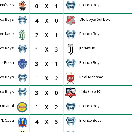
r Imóveis
Bronco Boys
0
X
1
nco Boys
Old Boys/Sul Box
4
X
0
erdume
Bronco Boys
2
X
1
nco Boys
Juventus
1
X
3
er Pizza
Bronco Boys
3
X
1
nco Boys
Real Matismo
1
X
2
nco Boys
Colo Colo FC
3
X
0
Original
Bronco Boys
1
X
2
ca/DCasa
Bronco Boys
4
X
3