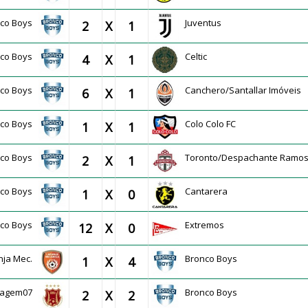
nco Boys
Juventus
2
X
1
nco Boys
Celtic
4
X
1
nco Boys
Canchero/Santallar Imóveis
6
X
1
nco Boys
Colo Colo FC
1
X
1
nco Boys
Toronto/Despachante Ramo
2
X
1
nco Boys
Cantarera
1
X
0
nco Boys
Extremos
12
X
0
nja Mec.
Bronco Boys
1
X
4
aragem07
Bronco Boys
2
X
2