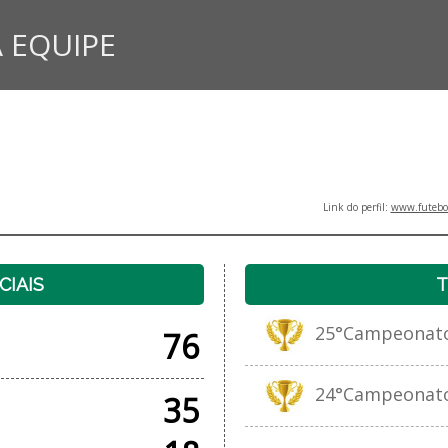
 EQUIPE
Link do perfil:
www.futebol
CIAIS
T
25°Campeonato d
76
24°Campeonato d
35