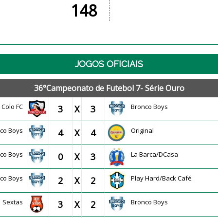
148
JOGOS OFICIAIS
36°Campeonato de Futebol 7- Série Ouro
o Colo FC
Bronco Boys
3
X
3
nco Boys
Original
4
X
4
nco Boys
La Barca/DCasa
0
X
3
nco Boys
Play Hard/Back Café
2
X
2
Sextas
Bronco Boys
3
X
2