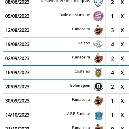
Desavença/Difesta/ToqGas
2
X
08/06/2023
Baile de Munique
1
X
05/08/2023
Fumaceira
3
X
12/08/2023
Nelson
4
X
19/08/2023
Fumaceira
2
X
02/09/2023
Costelão
4
X
16/09/2023
Boleiragem
2
X
20/09/2023
Fumaceira
1
X
30/09/2023
A.E.R Zanette
1
X
14/10/2023
Fumaceira