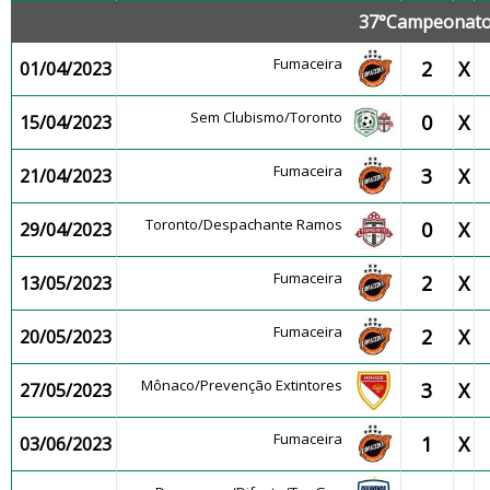
37°Campeonato 
Fumaceira
2
X
01/04/2023
Sem Clubismo/Toronto
0
X
15/04/2023
Fumaceira
3
X
21/04/2023
Toronto/Despachante Ramos
0
X
29/04/2023
Fumaceira
2
X
13/05/2023
Fumaceira
2
X
20/05/2023
Mônaco/Prevenção Extintores
3
X
27/05/2023
Fumaceira
1
X
03/06/2023