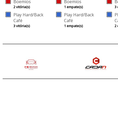
Boemios
Boemios
B
2 vitória(s)
1 empate(s)
3 
Play Hard/Back
Play Hard/Back
P
Café
Café
C
3 vitória(s)
1 empate(s)
2 