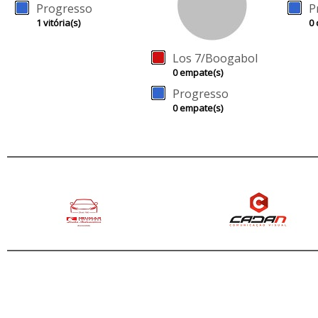
Progresso
P
1 vitória(s)
0 
Los 7/Boogabol
0 empate(s)
Progresso
0 empate(s)