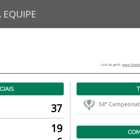
 EQUIPE
Link do perfil:
www.futebol
CIAIS
T
34° Campeonato 
37
19
COM