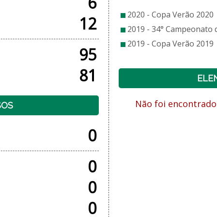
6
2020 - Copa Verão 2020
12
2019 - 34° Campeonato de
2019 - Copa Verão 2019
95
81
ELE
Não foi encontrado
SOS
0
0
0
0