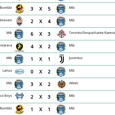
 Bunitão
Mib
3
X
5
r Imóveis
Mib
2
X
4
Mib
Toronto/Despachante Ramo
6
X
3
antarera
Mib
4
X
2
Mib
Juventus
1
X
1
Lanus
Mib
0
X
2
Mib
Atletic
3
X
2
nco Boys
Mib
2
X
3
 Bunitão
Mib
1
X
1