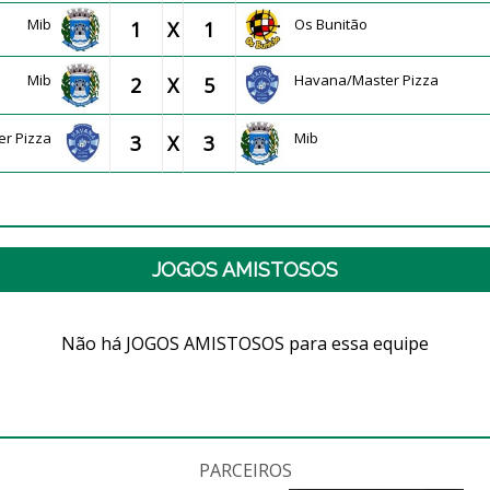
Mib
Os Bunitão
1
X
1
Mib
Havana/Master Pizza
2
X
5
er Pizza
Mib
3
X
3
JOGOS AMISTOSOS
Não há JOGOS AMISTOSOS para essa equipe
PARCEIROS