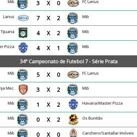
Mib
FC Lanus
3
X
0
Lanus
Mib
7
X
2
Tijuana
Mib
4
X
2
er Pizza
Mib
4
X
1
34° Campeonato de Futebol 7 - Série Prata
Mib
FC Lanus
5
X
0
nja Mec.
Mib
3
X
2
Mib
Havana/Master Pizza
1
X
2
Mib
Os Bunitão
0
X
2
Mib
Canchero/Santallar Imóveis
0
X
0