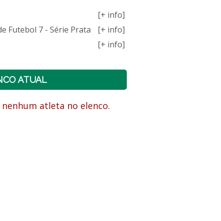
[+ info]
 Futebol 7 - Série Prata
[+ info]
[+ info]
NCO ATUAL
 nenhum atleta no elenco.