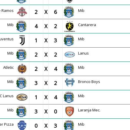
te Ramos
Mib
2
X
6
Mib
Cantarera
4
X
2
Juventus
Mib
1
X
3
Mib
Lanus
2
X
2
Atletic
Mib
2
X
4
Mib
Bronco Boys
3
X
2
FC Lanus
Mib
1
X
4
Mib
Laranja Mec.
3
X
0
er Pizza
Mib
0
X
3