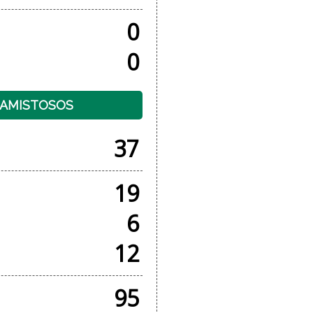
0
0
+ AMISTOSOS
37
19
6
12
95