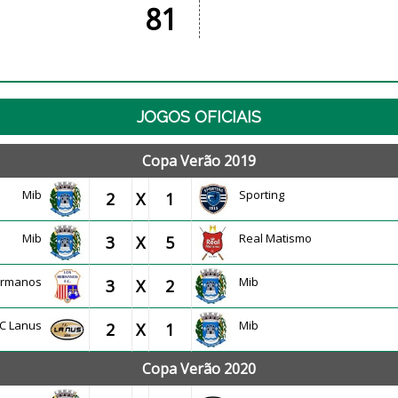
81
JOGOS OFICIAIS
Copa Verão 2019
Mib
Sporting
2
X
1
Mib
Real Matismo
3
X
5
ermanos
Mib
3
X
2
FC Lanus
Mib
2
X
1
Copa Verão 2020