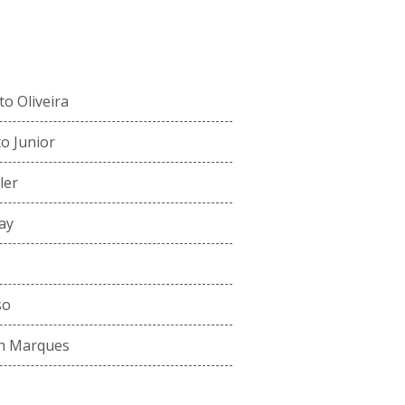
NCO ATUAL
o Oliveira
o Junior
ler
ay
so
ch Marques