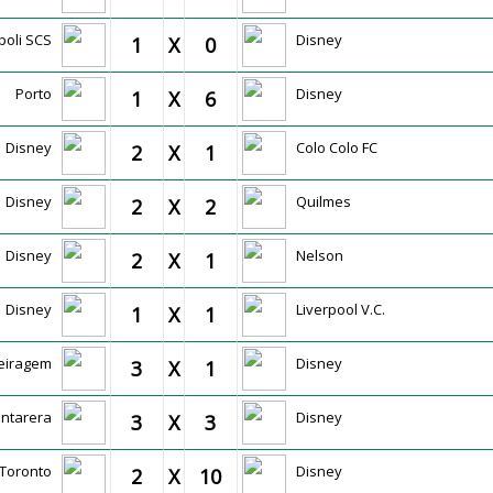
poli SCS
Disney
1
X
0
Porto
Disney
1
X
6
Disney
Colo Colo FC
2
X
1
Disney
Quilmes
2
X
2
Disney
Nelson
2
X
1
Disney
Liverpool V.C.
1
X
1
leiragem
Disney
3
X
1
antarera
Disney
3
X
3
/Toronto
Disney
2
X
10