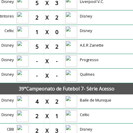
Disney
Liverpool V.C.
5
X
3
tintores
Disney
2
X
2
Celtic
Disney
1
X
0
Disney
A.E.R Zanette
5
X
2
Disney
Progresso
-
X
-
Disney
Quilmes
-
X
-
39°Campeonato de Futebol 7- Série Acesso
Disney
Baile de Munique
4
X
2
Disney
Celtic
2
X
1
CBB
Disney
2
X
3