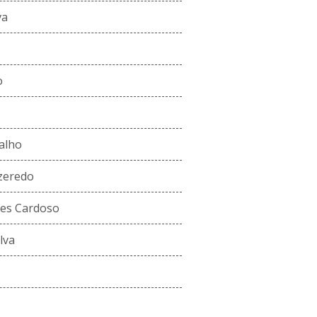
va
o
alho
zeredo
es Cardoso
lva