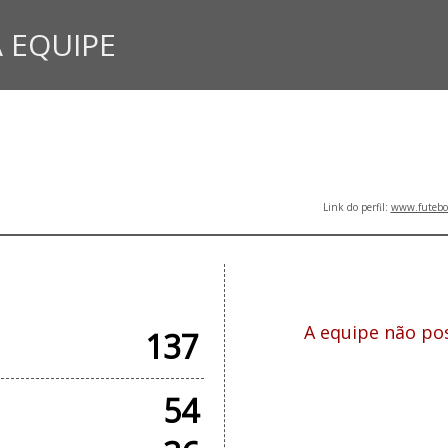
 EQUIPE
Link do perfil:
www.futebol
CIAIS
T
A equipe não pos
137
54
COM