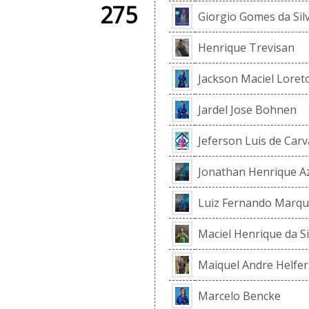
275
Giorgio Gomes da Sil
Henrique Trevisan
Jackson Maciel Loret
Jardel Jose Bohnen
Jeferson Luis de Carv
Jonathan Henrique A
Luiz Fernando Marqu
Maciel Henrique da Si
Maiquel Andre Helfer
Marcelo Bencke