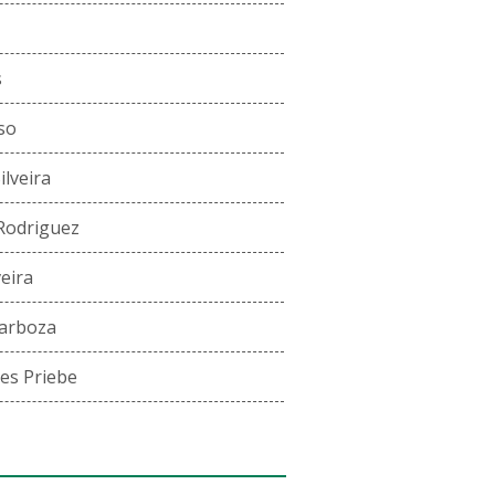
s
so
lveira
Rodriguez
eira
arboza
es Priebe