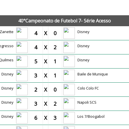
JOGOS OFICIAIS
40°Campeonato de Futebol 7- Série Acesso
R Zanette
Disney
4
X
0
ogresso
Disney
4
X
2
Quilmes
Disney
5
X
1
Disney
Baile de Munique
3
X
1
Disney
Colo Colo FC
2
X
0
Disney
Napoli SCS
3
X
2
Disney
Los 7/Boogabol
6
X
3