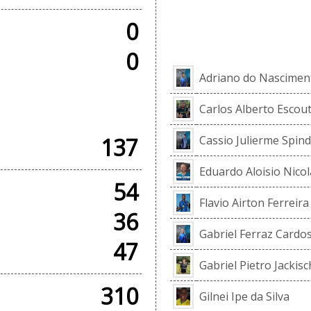
0
ELE
0
Adriano do Nasciment
+ AMISTOSOS
Carlos Alberto Escout
137
Cassio Julierme Spind
Eduardo Aloisio Nicol
54
Flavio Airton Ferreira
36
Gabriel Ferraz Cardo
47
Gabriel Pietro Jackis
310
Gilnei Ipe da Silva