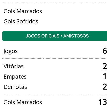
Gols Marcados
Gols Sofridos
JOGOS OFICIAIS + AMISTOSOS
6
Jogos
2
Vitórias
1
Empates
2
Derrotas
13
Gols Marcados