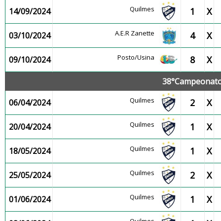
Quilmes
1
X
14/09/2024
A.E.R Zanette
4
X
03/10/2024
Posto/Usina
8
X
09/10/2024
38°Campeonato 
Quilmes
2
X
06/04/2024
Quilmes
1
X
20/04/2024
Quilmes
1
X
18/05/2024
Quilmes
2
X
25/05/2024
Quilmes
1
X
01/06/2024