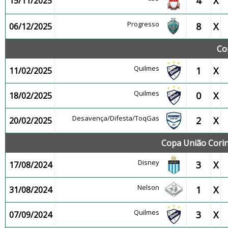
4
X
15/11/2025
Progresso
8
X
06/12/2025
Co
Quilmes
1
X
11/02/2025
Quilmes
0
X
18/02/2025
Desavença/Difesta/ToqGas
2
X
20/02/2025
Copa União Corin
Disney
3
X
17/08/2024
Nelson
1
X
31/08/2024
Quilmes
3
X
07/09/2024