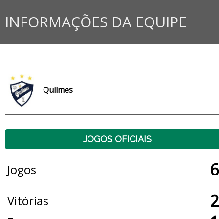
INFORMAÇÕES DA EQUIPE
Quilmes
JOGOS OFICIAIS
6
Jogos
2
Vitórias