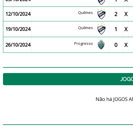
Quilmes
2
X
12/10/2024
Quilmes
1
X
19/10/2024
Progresso
0
X
26/10/2024
JOG
Não há JOGOS A