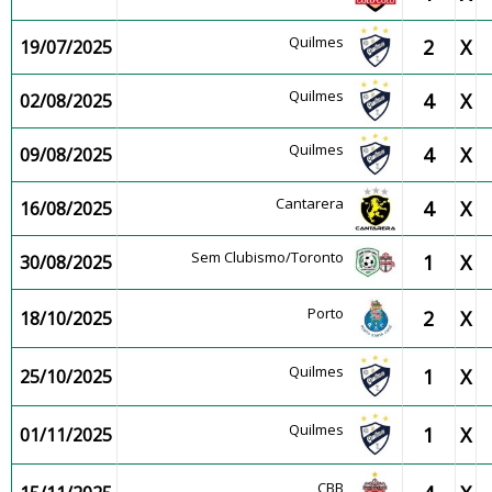
Quilmes
2
X
19/07/2025
Quilmes
4
X
02/08/2025
Quilmes
4
X
09/08/2025
Cantarera
4
X
16/08/2025
Sem Clubismo/Toronto
1
X
30/08/2025
Porto
2
X
18/10/2025
Quilmes
1
X
25/10/2025
Quilmes
1
X
01/11/2025
CBB