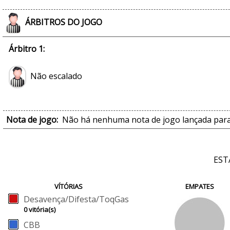
ÁRBITROS DO JOGO
Árbitro 1:
Não escalado
Nota de jogo:
Não há nenhuma nota de jogo lançada para
EST
VÍTÓRIAS
EMPATES
Desavença/Difesta/ToqGas
0 vitória(s)
CBB