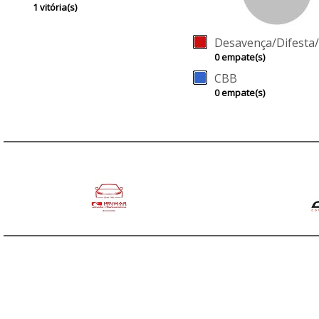
1 vitória(s)
Desavença/Difesta
0 empate(s)
CBB
0 empate(s)