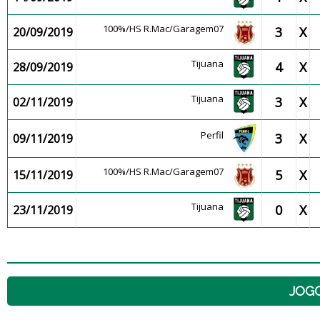
100%/HS R.Mac/Garagem07
3
X
20/09/2019
Tijuana
4
X
28/09/2019
Tijuana
3
X
02/11/2019
Perfil
3
X
09/11/2019
100%/HS R.Mac/Garagem07
5
X
15/11/2019
Tijuana
0
X
23/11/2019
JOG