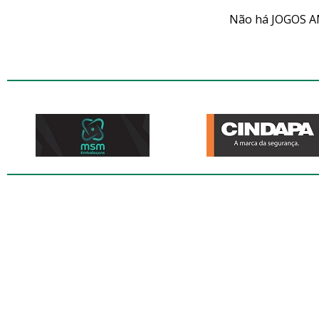
Não há JOGOS A