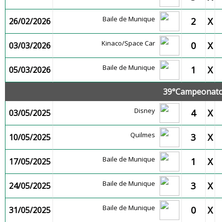
Baile de Munique
2
X
26/02/2026
Kinaco/Space Car
0
X
03/03/2026
Baile de Munique
1
X
05/03/2026
39°Campeonato 
Disney
4
X
03/05/2025
Quilmes
3
X
10/05/2025
Baile de Munique
1
X
17/05/2025
Baile de Munique
3
X
24/05/2025
Baile de Munique
0
X
31/05/2025