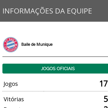
INFORMAÇÕES DA EQUIPE
Baile de Munique
JOGOS OFICIAIS
17
Jogos
5
Vitórias