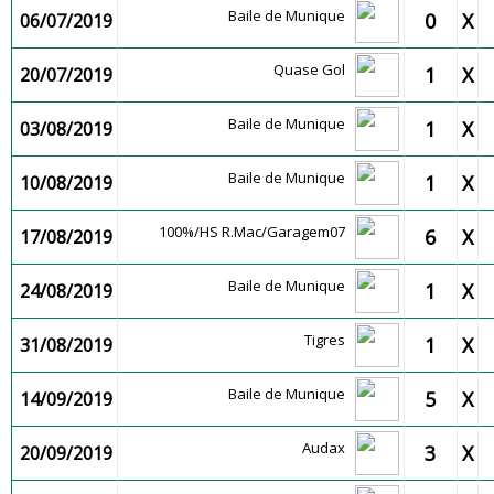
Baile de Munique
0
X
06/07/2019
Quase Gol
1
X
20/07/2019
Baile de Munique
1
X
03/08/2019
Baile de Munique
1
X
10/08/2019
100%/HS R.Mac/Garagem07
6
X
17/08/2019
Baile de Munique
1
X
24/08/2019
Tigres
1
X
31/08/2019
Baile de Munique
5
X
14/09/2019
Audax
3
X
20/09/2019