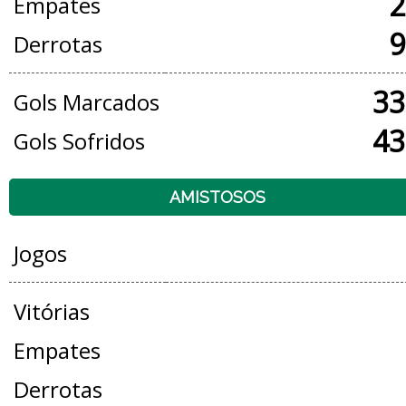
2
Empates
9
Derrotas
33
Gols Marcados
43
Gols Sofridos
AMISTOSOS
Jogos
Vitórias
Empates
Derrotas