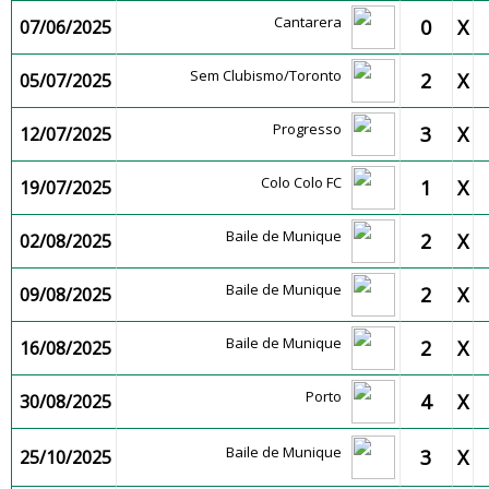
Cantarera
0
X
07/06/2025
Sem Clubismo/Toronto
2
X
05/07/2025
Progresso
3
X
12/07/2025
Colo Colo FC
1
X
19/07/2025
Baile de Munique
2
X
02/08/2025
Baile de Munique
2
X
09/08/2025
Baile de Munique
2
X
16/08/2025
Porto
4
X
30/08/2025
Baile de Munique
3
X
25/10/2025