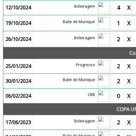
Boleiragem
4
X
12/10/2024
Baile de Munique
1
X
19/10/2024
Boleiragem
2
X
26/10/2024
Co
Progresso
2
X
25/01/2024
Baile de Munique
2
X
30/01/2024
CBB
0
X
06/02/2024
COPA U
Boleiragem
2
X
17/06/2023
Baile de Munique