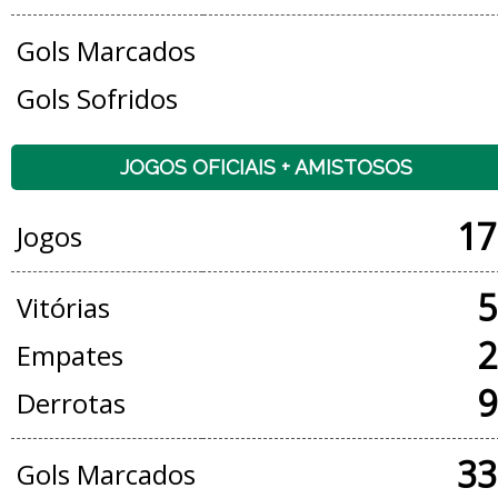
Gols Marcados
Gols Sofridos
JOGOS OFICIAIS + AMISTOSOS
17
Jogos
5
Vitórias
2
Empates
9
Derrotas
33
Gols Marcados