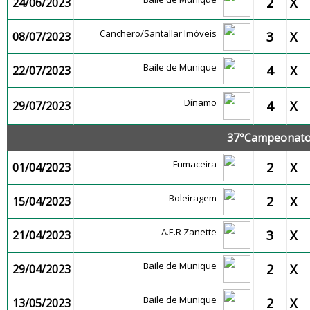
2
X
24/06/2023
Canchero/Santallar Imóveis
3
X
08/07/2023
Baile de Munique
4
X
22/07/2023
Dínamo
4
X
29/07/2023
37°Campeonato 
Fumaceira
2
X
01/04/2023
Boleiragem
2
X
15/04/2023
A.E.R Zanette
3
X
21/04/2023
Baile de Munique
2
X
29/04/2023
Baile de Munique
2
X
13/05/2023