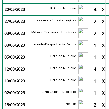
Baile de Munique
4
X
20/05/2023
Desavença/Difesta/ToqGas
2
X
27/05/2023
Mônaco/Prevenção Extintores
2
X
03/06/2023
Toronto/Despachante Ramos
1
X
08/06/2023
Baile de Munique
1
X
05/08/2023
Baile de Munique
4
X
12/08/2023
Baile de Munique
1
X
19/08/2023
Sem Clubismo/Toronto
1
X
02/09/2023
Nelson
2
X
16/09/2023