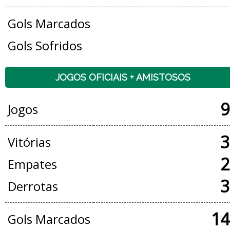
Gols Marcados
Gols Sofridos
JOGOS OFICIAIS + AMISTOSOS
9
Jogos
3
Vitórias
2
Empates
3
Derrotas
14
Gols Marcados