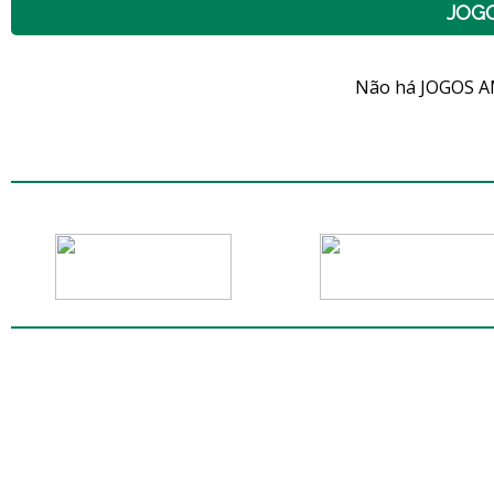
JOG
Não há JOGOS A