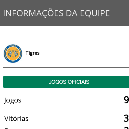
INFORMAÇÕES DA EQUIPE
Tigres
JOGOS OFICIAIS
9
Jogos
3
Vitórias