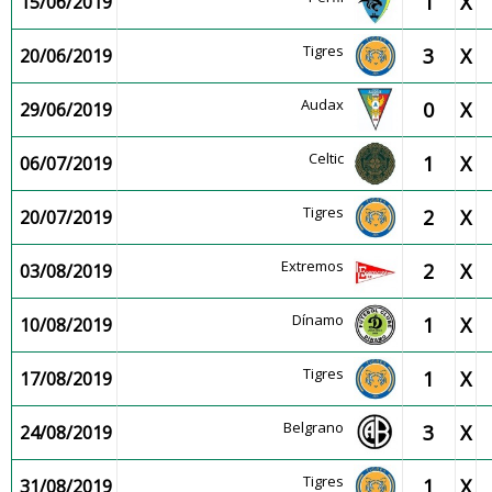
1
X
15/06/2019
Tigres
3
X
20/06/2019
Audax
0
X
29/06/2019
Celtic
1
X
06/07/2019
Tigres
2
X
20/07/2019
Extremos
2
X
03/08/2019
Dínamo
1
X
10/08/2019
Tigres
1
X
17/08/2019
Belgrano
3
X
24/08/2019
Tigres
1
X
31/08/2019