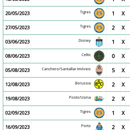
Tigres
1
X
20/05/2023
Tigres
2
X
27/05/2023
Disney
1
X
03/06/2023
Celtic
0
X
08/06/2023
Canchero/Santallar Imóveis
5
X
05/08/2023
Borussia
2
X
12/08/2023
Posto/Usina
2
X
19/08/2023
Tigres
1
X
02/09/2023
Porto
2
X
16/09/2023