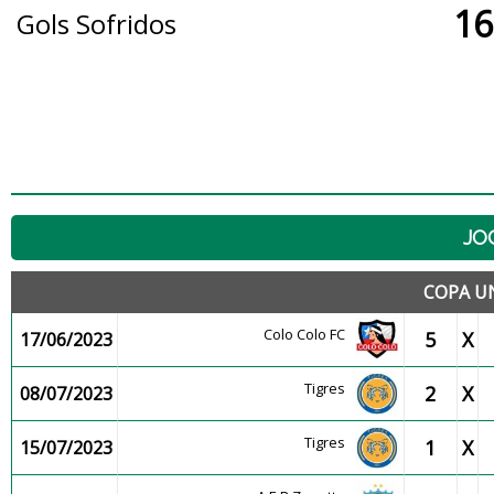
16
Gols Sofridos
JO
COPA U
Colo Colo FC
5
X
17/06/2023
Tigres
2
X
08/07/2023
Tigres
1
X
15/07/2023