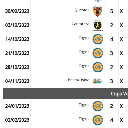
Questos
5
X
30/09/2023
Cantarera
2
X
03/10/2023
Tigres
4
X
14/10/2023
Tigres
3
X
21/10/2023
Tigres
2
X
28/10/2023
Posto/Usina
3
X
04/11/2023
Copa Ve
Tigres
2
X
24/01/2023
Tigres
4
X
02/02/2023